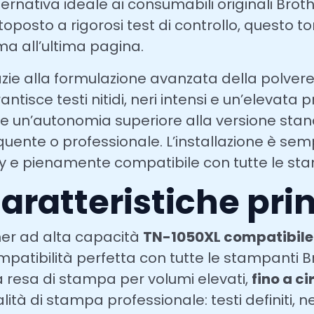
lternativa ideale ai consumabili originali Broth
toposto a rigorosi test di controllo, questo t
ma all’ultima pagina.
zie alla formulazione avanzata della polvere 
antisce testi nitidi, neri intensi e un’elevat
re un’autonomia superiore alla versione stand
quente o professionale. L’installazione è s
y e pienamente compatibile con tutte le stam
aratteristiche prin
er ad alta capacità
TN-1050XL compatibile 
patibilità perfetta con tutte le stampanti Br
a resa di stampa per volumi elevati,
fino a c
lità di stampa professionale: testi definiti, n