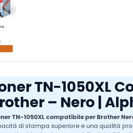
a...
€
oner TN-1050XL Co
rother – Nero | Al
oner TN-1050XL compatibile per Brother Ner
acità di stampa superiore e una qualità pr