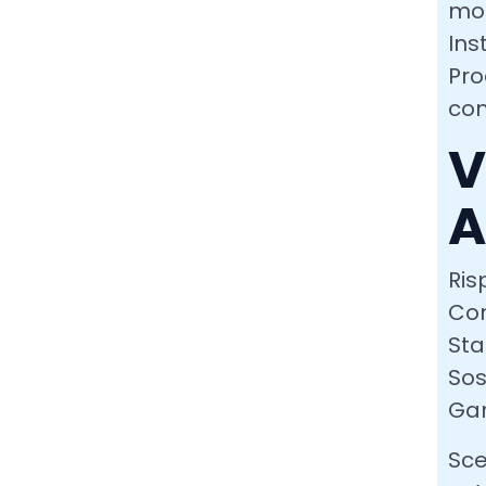
mo
Ins
Pro
com
V
A
Ris
Com
Sta
Sos
Gar
Sce