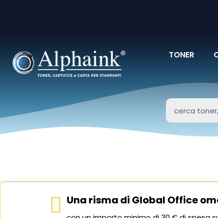
TONER
Una risma di Global Office om
con un importo minimo di 30 € di spesa su