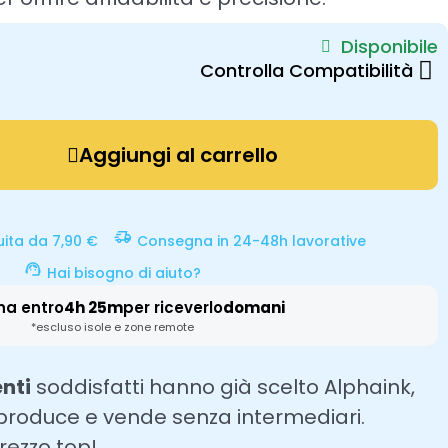
Disponibile
Controlla Compatibilità
Aggiungi al carrello
uita da 7,90 €
Consegna in 24-48h lavorative
Hai bisogno di aiuto?
na entro
4h 25m
per riceverlo
domani
*escluso isole e zone remote
enti
soddisfatti hanno già scelto Alphaink,
 produce e vende senza intermediari.
prezzo top!