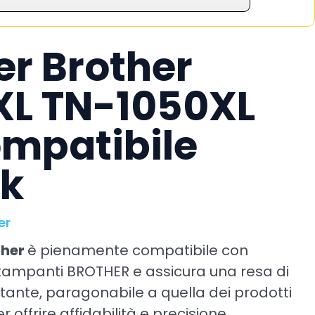
er Brother
XL TN-1050XL
mpatibile
nk
er
ther
è pienamente compatibile con
 stampanti BROTHER e assicura una resa di
ante, paragonabile a quella dei prodotti
r offrire affidabilità e precisione.