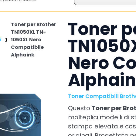
Toner p
Toner per Brother
TN1050XL TN-
TN1050
i
1050XL Nero
Compatibile
Nero Co
Alphaink
Alphai
Toner Compatibili Broth
Questo
Toner per Bro
molteplici modelli di
stampa elevata e cost
originali. Progettato pe