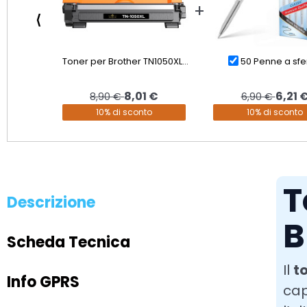
⟨
Toner per Brother TN1050XL...
50 Penne a sfer
8,01 €
6,21 
8,90 €
6,90 €
10% di sconto
10% di sconto
T
Descrizione
B
Scheda Tecnica
Il
t
Info GPRS
cap