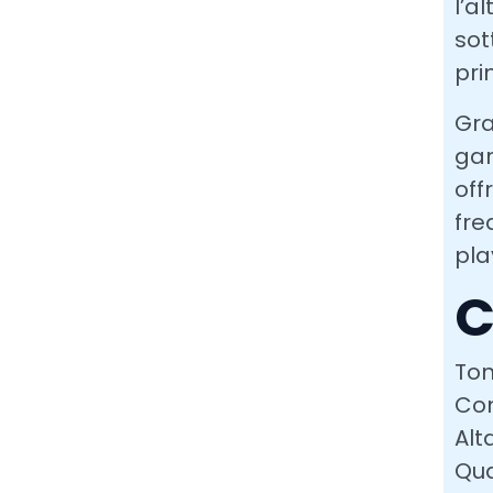
l’a
sot
pri
Gra
gar
off
fre
pla
C
Ton
Com
Alt
Qua