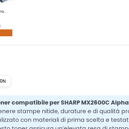
a...
€
00N
oner compatibile per SHARP MX2600C Alpha
enere stampe nitide, durature e di qualità pr
lizzato con materiali di prima scelta e testa
sto toner assicura un’elevata resa di stampa,