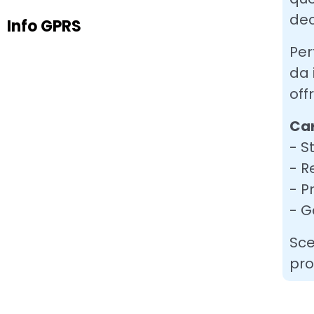
dec
Info GPRS
Per
da 
off
Car
- S
- R
- P
- G
Sce
pro