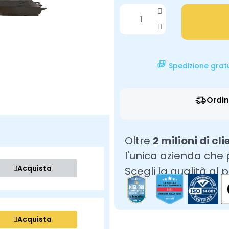
Spedizione grat
Ordin
Oltre
2 milioni di cli
l'unica azienda che
Acquista
Scegli la qualità al 
Acquista