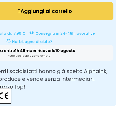
Aggiungi al carrello
uita da 7,90 €
Consegna in 24-48h lavorative
Hai bisogno di aiuto?
a entro
1h 49m
per riceverlo
10 agosto
*escluso isole e zone remote
enti
soddisfatti hanno già scelto Alphaink,
 produce e vende senza intermediari.
prezzo top!