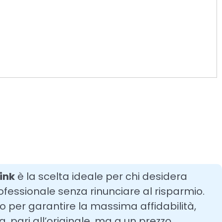
ink
è la scelta ideale per chi desidera
ofessionale senza rinunciare al risparmio.
to per garantire la massima affidabilità,
 pari all’originale, ma a un prezzo