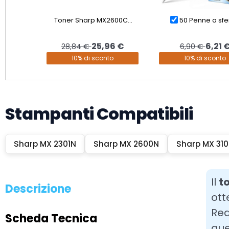
Toner Sharp MX2600C...
50 Penne a sfer
25,96 €
6,21 
28,84 €
6,90 €
10% di sconto
10% di sconto
Stampanti Compatibili
Sharp MX 2301N
Sharp MX 2600N
Sharp MX 31
Il
t
Descrizione
ott
Rea
Scheda Tecnica
que