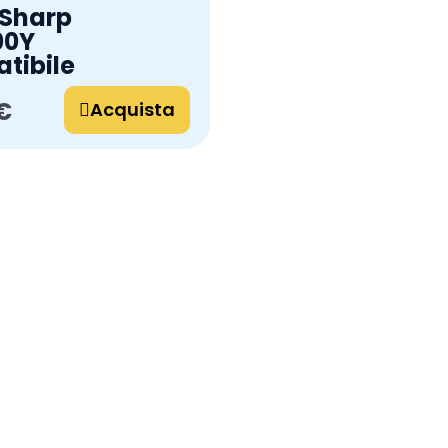
 Sharp
00Y
tibile
€
Acquista