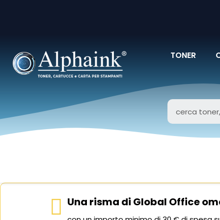
TONER
Una risma di Global Office om
con un importo minimo di 30 € di spesa su