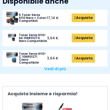
Disponibile anche
5 Toner Xerox
Acquista
17,14 €
6110 Nero + Colori
Compatibili
Toner Xerox 6110-
Acquista
3,64 €
bk 106R01274
Nero Compatibile
Toner Xerox 6110-
C 106R01271
Acquista
3,64 €
Ciano
Compatibile
Vedi di più
Acquista insieme e risparmia!