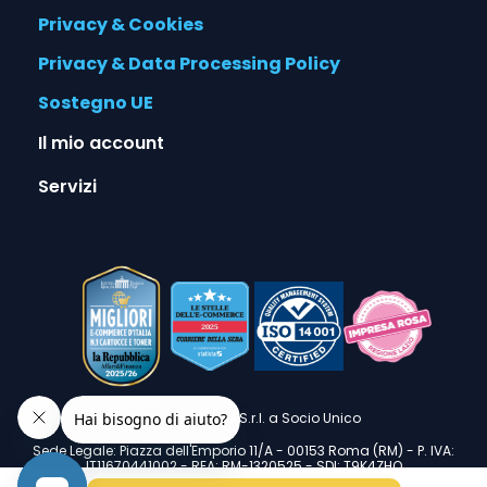
Privacy & Cookies
Privacy & Data Processing Policy
Sostegno UE
Il mio account
Servizi
© 2026 Alphaink S.r.l. a Socio Unico
Sede Legale: Piazza dell'Emporio 11/A - 00153 Roma (RM) - P. IVA:
IT11670441002 - REA: RM-1320525 - SDI: T9K4ZHO