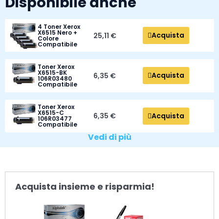
Disponibile anche
4 Toner Xerox
X6515 Nero +
Acquista
25,11 €
Colore
Compatibile
Toner Xerox
X6515-BK
Acquista
6,35 €
106R03480
Compatibile
Toner Xerox
X6515-C
Acquista
6,35 €
106R03477
Compatibile
Vedi di più
Acquista insieme e risparmia!