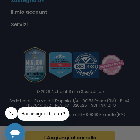
Sostegno UE
Il mio account
Servizi
© 2026 Alphaink S.r.l. a Socio Unico
Sede Legale: Piazza dell'Emporio 11/A - 00153 Roma (RM) - P. IVA:
IT11670441002 - REA: RM-1320525 - SDI: T9K4ZHO
Sede Operativa: Via delle Macere 16 - 00060 Formello (RM)
Aggiungi al carrello