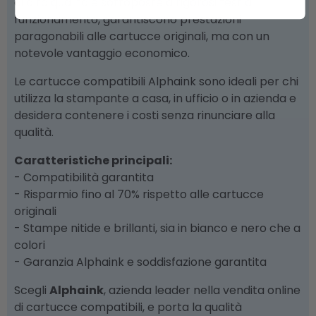
di alta qualità e sottoposte a rigorosi test di
funzionamento, garantiscono prestazioni
paragonabili alle cartucce originali, ma con un
notevole vantaggio economico.
Le cartucce compatibili Alphaink sono ideali per chi
utilizza la stampante a casa, in ufficio o in azienda e
desidera contenere i costi senza rinunciare alla
qualità.
Caratteristiche principali:
- Compatibilità garantita
- Risparmio fino al 70% rispetto alle cartucce
originali
- Stampe nitide e brillanti, sia in bianco e nero che a
colori
- Garanzia Alphaink e soddisfazione garantita
Scegli
Alphaink
, azienda leader nella vendita online
di cartucce compatibili, e porta la qualità