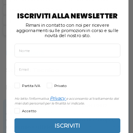
Epson Stylus DX3850Plus
Epson Stylus DX4200
ISCRIVITI ALLA NEWSLETTER
Epson Stylus DX4250
Epson Stylus DX4800
Rimani in contatto con noi per ricevere
Epson Stylus DX4850
Epson Stylus DX4850 Plus
aggiornamenti sulle promozioni in corso e sulle
novità del nostro sito.
Descrizione
Scheda Tecnica
Info GPRS
Partita IVA
Privato
Privacy
Ho letto l'informativa
e acconsento al trattamento dei
miei dati personali per le finalità ivi indicate.
Le
cartucce compatibili per EPSON T0612
Accetto
Alphaink
rappresentano la soluzione perfetta per
chi cerca un equilibrio tra
qualità di stampa,
ISCRIVITI
risparmio e affidabilità
. Realizzate con materiali