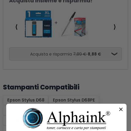
Acquista insieme e risparmia!
⟨
⟩
Acquista e risparmia
7,89 €
8,88 €
Stampanti Compatibili
Epson Stylus D68
Epson Stylus D68PE
Epson Stylus D88
Epson Stylus D88 Photo EDITION
Epson Stylus D88 Plus
Epson Stylus D88PE
Epson Stylus DX3800
Epson Stylus DX3850