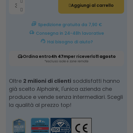
Aggiungi al carrello
Spedizione gratuita da 7,90 €
Consegna in 24-48h lavorative
Hai bisogno di aiuto?
Ordina entro
4h 47m
per riceverlo
11 agosto
*escluso isole e zone remote
Oltre
2 milioni di clienti
soddisfatti hanno
già scelto Alphaink, l'unica azienda che
produce e vende senza intermediari. Scegli
la qualità al prezzo top!