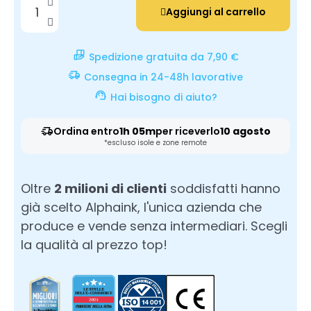
Aggiungi al carrello
Spedizione gratuita da 7,90 €
Consegna in 24-48h lavorative
Hai bisogno di aiuto?
Ordina entro
1h 05m
per riceverlo
10 agosto
*escluso isole e zone remote
Oltre
2 milioni di clienti
soddisfatti hanno
già scelto Alphaink, l'unica azienda che
produce e vende senza intermediari. Scegli
la qualità al prezzo top!