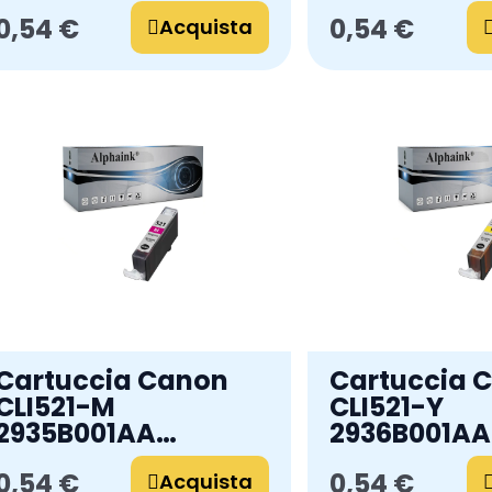
Compatibile
Compatibil
0,54 €
0,54 €
Acquista
Cartuccia Canon
Cartuccia 
CLI521-M
CLI521-Y
2935B001AA
2936B001AA 
Magenta
Compatibil
0,54 €
0,54 €
Compatibile
Acquista