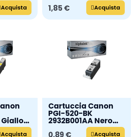
e
Compatibile
1,85 €
Acquista
Acquista
Canon
Cartuccia Canon
PGI-520-BK
Giallo
2932B001AA Nero
e
CON CHIP
0,89 €
Acquista
Compatibile
Acquista