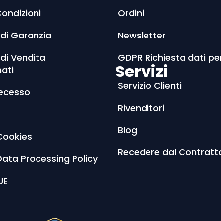
Condizioni
Ordini
 di Garanzia
Newsletter
 di Vendita
GDPR Richiesta dati pe
Servizi
nati
Servizio Clienti
Recesso
Rivenditori
Blog
Cookies
Recedere dal Contratt
Data Processing Policy
UE