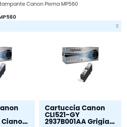
la stampante Canon Pixma MP560
 MP560
Canon
Cartuccia Canon
CLI521-GY
 Ciano
2937B001AA Grigia