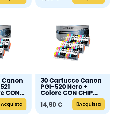
e Canon
30 Cartucce Canon
521
PGI-520 Nero +
re CON
Colore CON CHIP
ibili
Compatibili
14,90 €
Acquista
Acquista