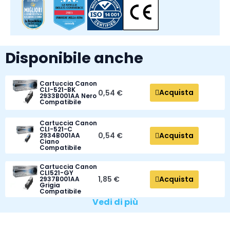
Disponibile anche
Cartuccia Canon
CLI-521-BK
Acquista
0,54 €
2933B001AA Nero
Compatibile
Cartuccia Canon
CLI-521-C
Acquista
0,54 €
2934B001AA
Ciano
Compatibile
Cartuccia Canon
CLI521-GY
Acquista
1,85 €
2937B001AA
Grigia
Compatibile
Vedi di più