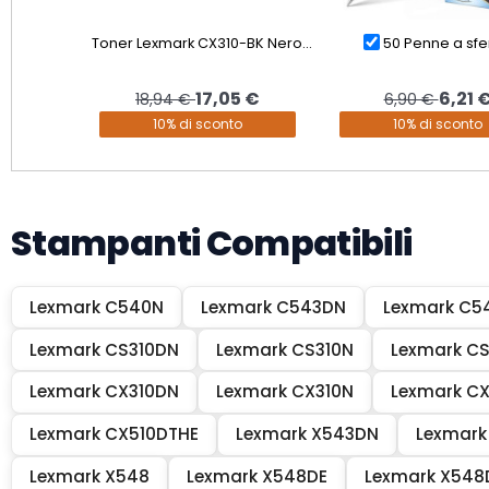
Toner Lexmark CX310-BK Nero...
50 Penne a sfer
17,05 €
6,21 
18,94 €
6,90 €
10% di sconto
10% di sconto
Stampanti Compatibili
Lexmark C540N
Lexmark C543DN
Lexmark C5
Lexmark CS310DN
Lexmark CS310N
Lexmark C
Lexmark CX310DN
Lexmark CX310N
Lexmark C
Lexmark CX510DTHE
Lexmark X543DN
Lexmark
Lexmark X548
Lexmark X548DE
Lexmark X548