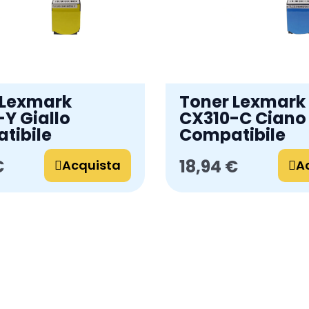
 Lexmark
Toner Lexmark
Y Giallo
CX310-C Ciano
tibile
Compatibile
€
18,94 €
Acquista
A