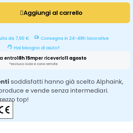
Aggiungi al carrello
uita da 7,90 €
Consegna in 24-48h lavorative
Hai bisogno di aiuto?
a entro
18h 15m
per riceverlo
11 agosto
*escluso isole e zone remote
enti
soddisfatti hanno già scelto Alphaink,
 produce e vende senza intermediari.
prezzo top!