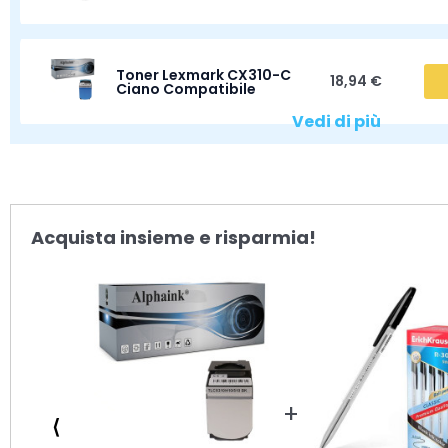
Toner Lexmark CX310-C
18,94 €
Ciano Compatibile
Vedi di più
Acquista insieme e risparmia!
⟨