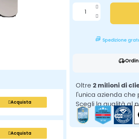
Spedizione grat
Ordin
Oltre
2 milioni di cli
l'unica azienda che
Acquista
Scegli la qualità al 
Acquista