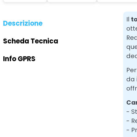
Il
t
Descrizione
ott
Rea
Scheda Tecnica
que
dec
Info GPRS
Per
da 
off
Car
- S
- R
- P