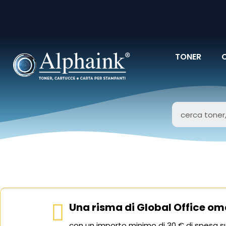
TONER
Una risma di Global Office om
con un importo minimo di 30 € di spesa su