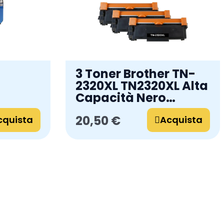
3 Toner Brother TN-
2320XL TN2320XL Alta
Capacità Nero
Compatibili Alphaink
20,50 €
cquista
Acquista