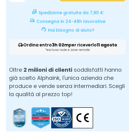
Spedizione gratuita da 7,90 €
Consegna in 24-48h lavorative
Hai bisogno di aiuto?
Ordina entro
3h 02m
per riceverlo
11 agosto
*escluso isole e zone remote
Oltre
2 milioni di clienti
soddisfatti hanno
già scelto Alphaink, l'unica azienda che
produce e vende senza intermediari. Scegli
la qualità al prezzo top!